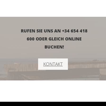
RUFEN SIE UNS AN
+34 654 418
600
ODER GLEICH ONLINE
BUCHEN!
KONTAKT